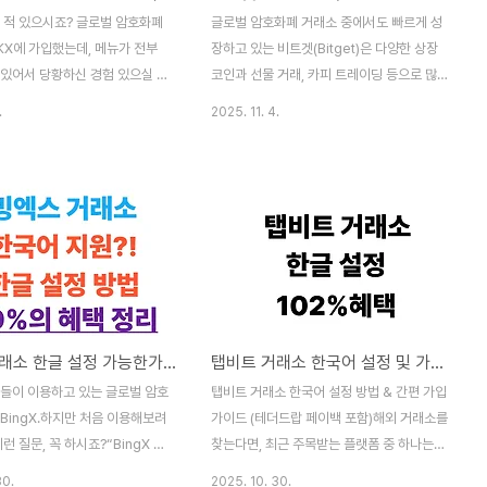
 페이백 50%가능🔗 비트겟 가
스템파생상품(선물), 카피트레이딩, 런치패드
런 적 있으시죠? 글로벌 암호화폐
글로벌 암호화폐 거래소 중에서도 빠르게 성
료 할인 50% + 페이백 50%
등 다양한 기능낮은 거래 수수료와 다국적 지
KX에 가입했는데, 메뉴가 전부
장하고 있는 비트겟(Bitget)은 다양한 상장
원한국어..
 있어서 당황하신 경험 있으실 거
코인과 선물 거래, 카피 트레이딩 등으로 많
“수수료 너무 비싼데, 할인은 없
은 유저들의 선택을 받고 있습니다.하지만 최
.
2025. 11. 4.
고민해보신 적도 있으실 텐데요.
근 비트겟을 처음 접하신 분들 중엔 이런 질
 그런 분들을 위해 준비했습니다!
문을 많이 하시죠:❓ “비트겟 한글 설정 가능
소를 한국어로 설정하는 방법부터,
한가요?”❓ “비트겟 어플 한국어로 바꿀 수
 수수료의 55%를 돌려받는 페이
있나요?”❓ “한국어가 안 보이는데 어떻게 사
 이 글 하나면 모든 궁금증이 해
용하나요?”오늘은 이 질문에 대한 정확한 답
KX, 영어 몰라도 쓸 수 있나
변과 함께비트겟 수수료 50% 할인 + 50%
답: YES! 설정만 바꾸면 됩니
페이백 혜택을 받을 수 있는 가입 방법까지
수수료 부담되시나요?” → 지금 가
소개해드릴게요.✅ 비트겟 한국어, 한글 지원
 페이백!“OKX 거래소, 한국 사
여부항목지원 여부비고웹사이트 한국어❌ 종
BingX 거래소 한글 설정 가능한가요? 한국어 사용법부터 페이백 혜택까지
탭비트 거래소 한국어 설정 및 가입 방법 (최대 102% 수수료 혜택 받기)
없이 사용할 수 있을까요?” →
료공식 한국어 지원 종료됨모바일 앱 한글❌
 목차 OKX 거래소, 한국어 지원
미지원영어 UI만 제공됨거래 기능✅ 사용 가
분들이 이용하고 있는 글로벌 암호
탭비트 거래소 한국어 설정 방법 & 간편 가입
 웹에서 OKX 한글 설정하는..
능기능은 동일, 언어만 영어📌 즉 비트겟 거
BingX.하지만 처음 이용해보려
가이드 (테더드랍 페이백 포함)해외 거래소를
래소는 공식적..
런 질문, 꼭 하시죠?“BingX 한
찾는다면, 최근 주목받는 플랫폼 중 하나는
능한가요?”“BingX 한글 지원되
바로 탭비트 거래소(Tapbit)입니다.안정적
30.
2025. 10. 30.