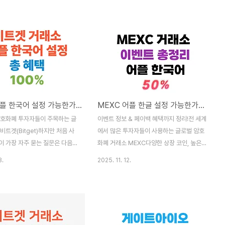
지만,많이 나오는 질문은 바로 이
그런데 가장 자주 듣는 질문이 있습니다.🔍
 "게이트아이오 한국어 지원되나
“OKX 한국어 지원 되나요?”🔍 “OKX 한글
게이트아이오 한글 설정 어떻게 하
설정 가능한가요?”이 글에서는✅ OKX 거래
이트아이오 한국어 / 한글 지원
소 한글 사용 방법✅ OKX 한국어 설정 우회
5년 최신 기준)항목지원 여부 설
팁✅ 수수료 55% 페이백 혜택 받는 가입 방
 미지원크롬 자동 번역 기능으
법까지 한 번에 정리해드립니다.✅ OKX 한
 가능모바일 앱❌ 미지원영어 UI
국어 지원 여부 (2025년 최신 기준)항목지
능✅ 사용 가능언어 외 모든 기능
원 여부설명OKX 웹사이트❌ 미지원크롬 자
비트겟 어플 한국어 설정 가능한가요? 가입방법 & 수수료 혜택까지 정리!
MEXC 어플 한글 설정 가능한가요? (2025 최신)
식적으로 한국어 UI는 제공되지
동 번역으로 한글 사용 가능OKX 모바일 앱
 자동 번역을 통해 웹 기반에서는
❌ 미지원영어 UI 유지거래 기능✅ 지원언어
암호화폐 투자자들이 주목하는 글
이벤트 정보 & 페이백 혜택까지 정리!전 세계
로 사용 가능합니다.✅ 게이트아
설정과 관계없이 모든 기능 사용 가능📌 정리
비트겟(Bitget)하지만 처음 사
에서 많은 투자자들이 사용하는 글로벌 암호
바꾸는..
하자면:현재 ..
이 가장 자주 묻는 질문은 다음과
화폐 거래소 MEXC다양한 상장 코인, 높은
비트겟 어플 한국어 설정 되나
유동성, 상시 이벤트로한국 투자자들 사이에
3.
2025. 11. 12.
 웹사이트 한글로 볼 수 있나
서도 빠르게 관심을 받고 있습니다.하지만 이
 UI 없으면 어떻게 사용하나
런 질문도 자주 등장합니다:❓ MEXC 어플 한
에서는✅ 비트겟 한국어 지원 여
글 설정 되나요?❓ MEXC 앱에서 한국어 사
 한글 설정 대체 방법,✅ 수수료 최
용 가능한가요?이 글에서는 다음 내용을 한
혜택 받는 가입 방법까지한 번에
번에 정리해드립니다.✔️ MEXC 어플 한국어