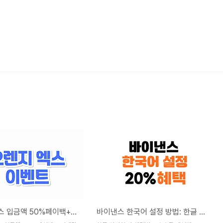
오렌지엑스 입금액 50%페이백+거래량 미션 이벤트! (최대 5,000 USDT)
바이낸스 한국어 설정 방법: 한글 미지원 해결법 & 수수료 20% 페이백 받는 꿀팁