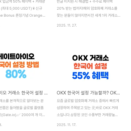
eX 입금액 50% 페이백 + 거래량
한글 미지원 시 해결법 + 수수료 페이백
(최대 5,000 USDT)🎇신규
20% 받는 법까지!해외 암호화폐 거래소를
me Bonus 론칭기념 OrangeX
찾는 분들이 많아지면서전 세계 1위 거래소
한 역대급 혜택! 최대 5,000
Binance에 대한 관심도 꾸준히 높아지고 있
.
2025. 11. 27.
선물 거래 증정금을 획득할 수 있는
습니다.하지만 입문자들이 가장 많이 묻는 질
 마세요!📅 이벤트 기간기간:
문이 있습니다.“바이낸스 한국어 설정 되나
8 ~ 2026.08.31🎁 이벤트 내
요?”“바이낸스 한글로 쓸 수 있을까요?”이번
① 선물 지갑에 200 USDT 이
글에서는✅ 바이낸스의 한국어 지원 여부✅
순입금액의 최대 50% 페이백(이
한글 환경으로 사용하는 방법✅ 가입 시 수수
 200 USDT 이상 입금 시 해당
료 팁: 20% 페이백 받는 방법을 꼼꼼하게 정
 간주)② 선물 거래량 ≥
리해드립니다.🚫 바이낸스, 공식 한국어는 제
USDT 달성 시 100 USDT 증정
공하지 않습니다2025년 현재 기준 — 바이
여 가능)※ ①+② 최대 5,000
낸스는 공식적으로 한국어(UI)를 지원하지
게이트아이오 거래소 한국어 설정 가능할까? 한글 사용법 + 80% 수수료 페이백 혜택까지 총정리!
OKX 한국어 설정 가능할까? OKX 거래소 한글 사용법 + 수수료 55% 페이백 받는 법
령 가능✅ 이벤트 참여 방법테더드
않습니다.구분한국어 지원 여부비고웹사이트
코드(페이백코드)를 통해 가입한
(PC)❌ 미지원크롬 자동 번역을 통해 한글 사
래소를 본격적으로 알아보는 분
요즘 글로벌 암호화폐 거래소 중에서 빠르게
용 가능모바일 앱 (Android / iOS)❌ 미지원
번쯤은 들어봤을 글로벌 플랫폼
성장하며 주목받고 있는 곳,바로 OKX 거래
영어 ..
Gate.io).✅ 2000여 개 이상
소입니다.상장된 코인 수풍부한 거래량높은
인✅ 풍부한 거래량✅ 다양한 트레
보안성이 3가지 강점을 바탕으로 국내 이용
8.
2025. 11. 17.
덕분에 국내 사용자들의 관심도
자들 사이에서도 입소문이 퍼지고 있는데요.