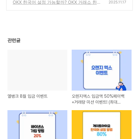
한글 사용법 + 80% 수수료 페이백 혜택까지
OKX 한국어 설정 가능할까? OKX 거래소 한글
2025.11.17
총정리!
사용법 + 수수료 55% 페이백 받는 법
(1)
(1)
관련글
엘뱅크 8월 입금 이벤트
오렌지엑스 입금액 50%페이백
+거래량 미션 이벤트! (최대
5,000 USDT)