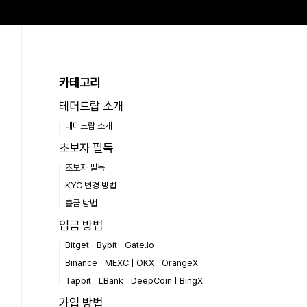
카테고리
테더드랍 소개
테더드랍 소개
초보자 필독
초보자 필독
KYC 변경 방법
출금 방법
입금 방법
BitgetㅣBybitㅣGate.Io
BinanceㅣMEXCㅣOKXㅣOrangeX
TapbitㅣLBankㅣDeepCoinㅣBingX
가입 방법