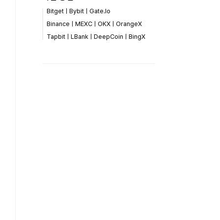
BitgetㅣBybitㅣGate.Io
BinanceㅣMEXCㅣOKXㅣOrangeX
TapbitㅣLBankㅣDeepCoinㅣBingX