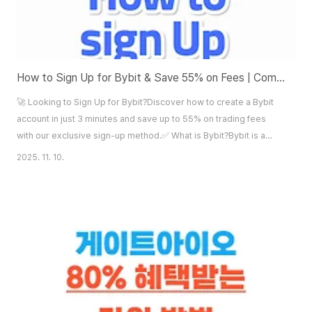
How to Sign Up for Bybit & Save 55% on Fees | Complete Guide for Beginners
🚀 Looking to Sign Up for Bybit?Discover how to create a Bybit
account in just 3 minutes and save up to 55% on trading fees
with our exclusive sign-up method.✅ What is Bybit?Bybit is a
leading global cryptocurrency derivatives exchange. It offers a
2025. 11. 10.
beginner-friendly interface and advanced features for pro
traders alike.📌 Exchange: Bybit💹 Products: Spot, Futures,
Margin, Copy Trading📱 Mobile A..