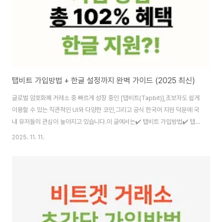
탭비트 가입방법 + 한글 설정까지 완벽 가이드 (2025 최신)
글로벌 암호화폐 거래소 중 빠르게 성장 중인 [탭비트(Tapbit)],초보자도 쉽게
이용할 수 있는 직관적인 UI와 다양한 코인,그리고 공식 한국어 지원 덕분에 국
내 유저들의 관심이 높아지고 있습니다.이 글에서는✔️ 탭비트 가입방법✔️ 탭
비트 한글 설정 방법✔️ 수수료 102% 혜택 받는 법까지 한 번에 정리해드립니
2025. 11. 11.
다!📌 탭비트 거래소 간단 소개항목내용거래소명탭비트 (Tapbit)언어 지원✅
한국어 UI 지원플랫폼웹 / 모바일 앱 (iOS, Android)거래 상품현물거래, 선물
거래, 카피트레이딩주요 코인BTC, ETH, USDT, 등✔️ 깔끔한 UI + 공식 한글
지원 덕분에 초보자도 쉽게 시작할 수 있어요.✍️ 탭비트 가입방법 (3분 완성)
가입은 한글 UI를 기반으로 매우 간단합니다.수수료 할인과 ..