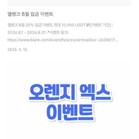
엘뱅크 8월 입금 이벤트
엘뱅크 8월 20% 입금 이벤트 최대 10,000 USDT🎁[이벤트 기간] :
2026.8.1 - 2026.8.31📍이벤트 링크:
https://www.lbank.com/event/futurescarnival/kor-260801?
icode=TETHERDROP 20% 입금 보너스신규 및 기존 사용자 모두 참여 가
2026. 4. 10.
능선물 계정 순입금액의 20% 보너스 지급1인당 최대 10,000 USDT보너스
는 실시간 자동 지급순입금액 = 입금액 − 출금액규칙보너스는 손실 및 수수료
보전에 사용 가능거래로 발생한 수익은 출금 가능자금을 선물 계정 밖으로 이
체하면 보너스도 비례하여 차감보너스 유효기간은 7일다중 계정 사용 및 비정
상 거래는 금지📋 보너스 계산 방식남은 보너스 한도 = 총 보너스 한도 − 이벤
트 기간 중 이..