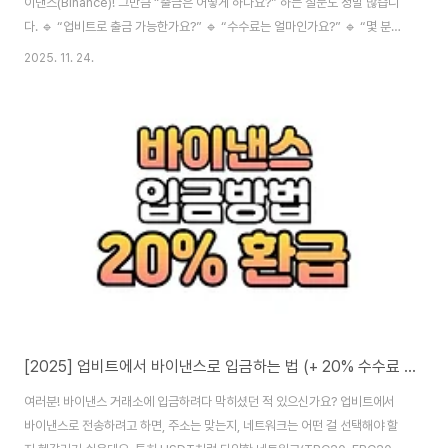
이낸스(Binance)! 그만큼 “출금은 어떻게 하나요?” 하는 질문도 정말 많습니
다. 🔹 “업비트로 출금 가능한가요?” 🔹 “수수료는 얼마인가요?” 🔹 “몇 분
정도 걸리나요?” 오늘은 바이낸스에서 국내 거래소(업비트 등)로 정확하게 출
2025. 11. 24.
금하는 방법과 수수료 아끼는 팁까지 알려드릴게요. 초보자 분들도 10분 안에
따라 하실 수 있도록 단계별로 구성했으니 끝까지 읽어보세요!💸 "바이낸스 출
금, 네트워크만 제대로 맞추면 10분이면 끝!"🔐 "TRC20, ERC20? 헷갈렸다
면 이 글이 딱!"💰 "20% 페이백까지 한 번에 정리했습니다!"📋 목차1. 출금 전
체크사항2. 업비트 입금주소 복사 방법3. 바이낸스 출금 절차 (S..
[2025] 업비트에서 바이낸스로 입금하는 법 (+ 20% 수수료 페이백 완전정리)
여러분! 바이낸스 거래소에 입금하려다 막히셨던 적 있으신가요? 업비트에서
바이낸스로 전송하려고 하면, 주소는 맞는지, 네트워크는 어떤 걸 선택해야 할