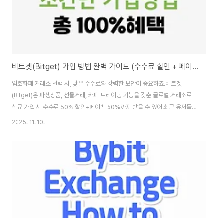
비트겟(Bitget) 가입 방법 완벽 가이드 (수수료 할인 + 페이백 혜택 포함)
암호화폐 거래소 선택 시, 낮은 수수료와 강력한 보안이 중요하죠.비트겟
(Bitget)은 파생상품, 선물거래, 카피 트레이딩 기능을 갖춘 글로벌 거래소로
신규 가입 시 수수료 50% 할인+페이백 50%까지 받을 수 있어 최근 유저들
사이에서 인기입니다.이 글에서는 비트겟 회원가입부터 KYC 인증까지단계별
2025. 11. 10.
로 따라 하면 누구나 쉽게 가입할 수 있는 방법을 정리해드립니다.✅ 비트겟 가
입 전 혜택 및 유의사항항목설명수수료 혜택✅ 페이백 링크로 가입 시 매 거래
수수료 할인 자동 적용 최대 50% + 페이백 50% 자동 적용보안✅ 가입 후 2
단계 인증(OTP) 필수 권장UID 등록✅ 가입 후 테더드랍 홈페이지 UID 등록
시 추가 페이백 50%가능🔗 비트겟 가입하기 (수수료 할인 50% + 페이백
50% 적용)👉 ..