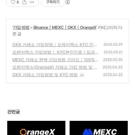
6
구독하기
'
가입 방법
>
BinanceㅣMEXCㅣOKXㅣOrangeX
' 카테고리의 다
른 글
OKX 거래소 가입방법｜오케이엑스 KYC 인증
2025.05.29
까지 한 번에 정리 (2025)
오렌지엑스 가입방법ㅣ KYC본인인증ㅣ입금
(11)
2025.05.21
방법까지 한 번에 정리 (2025 최신)
MEXC 거래소 완벽 가입방법 가이드｜100%
(54)
2025.05.20
수수료 혜택과 리워드 받는 꿀팁 총정리
오렌지엑스(OrangeX) 거래소 가입 방법 및 K
(11)
2025.04.23
YC 방법
OKX 거래소 가입방법 및 KYC 방법
(4)
2025.04.22
(0)
관련글